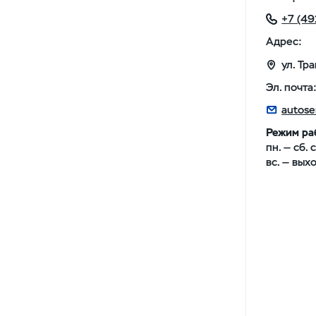
+7 (49
Адрес:
ул. Тр
Эл. почта
autose
Режим ра
пн. — сб. 
вс. — вых