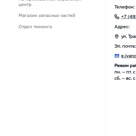
центр
Телефон:
Магазин запасных частей
+7 (49
Адрес:
Отдел тюнинга
ул. Тр
Эл. почта
e.ivan
Режим ра
пн. — пт. 
сб. — вс. 