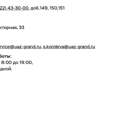
22) 43-30-00
, доб.149, 150,151
акторная, 33
:
rvice@uaz-grand.ru
,
s.koroleva@uaz-grand.ru
боты
:
с 8:00 до 19:00,
одной.