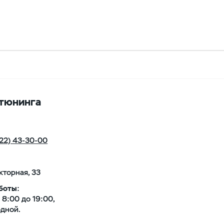
тюнинга
22) 43-30-00
акторная, 33
боты
:
с 8:00 до 19:00,
одной.