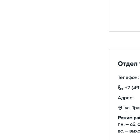
Отдел 
Телефон:
+7 (49
Адрес:
ул. Тр
Режим ра
пн. — сб. 
вс. — вых