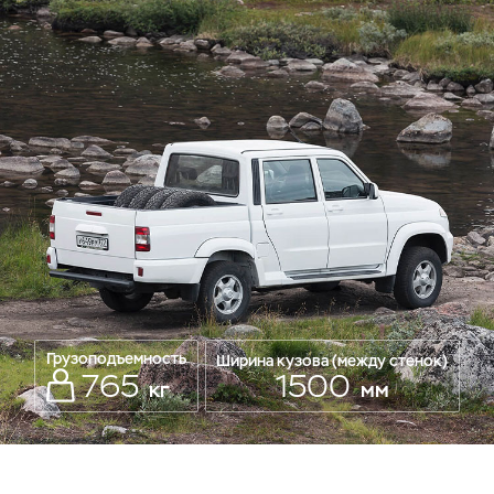
Грузоподъемность
Ширина кузова (между стенок)
765
1500
кг
мм