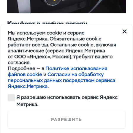
Комфорт в любую погоду
Мы используем cookie и сервис
Кондиционер или климат-
Яндекс.Метрика. Обязательные cookie
контроль с возможностью выбора
работают всегда. Остальные cookie, включая
желаемой температуры.
аналитические (сервис Яндекс Метрика
от ООО «Яндекс», Россия), требуют вашего
согласия.
Подробнее — в
Политике использования
файлов cookie
и
Согласии на обработку
персональных данных посредством сервиса
Яндекс.Метрика
.
Я разрешаю использовать сервис Яндекс
Метрика.
РАЗРЕШИТЬ