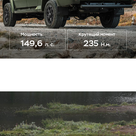
Мощность
Крутящий момент
149,6
235
л. с.
Н.м.