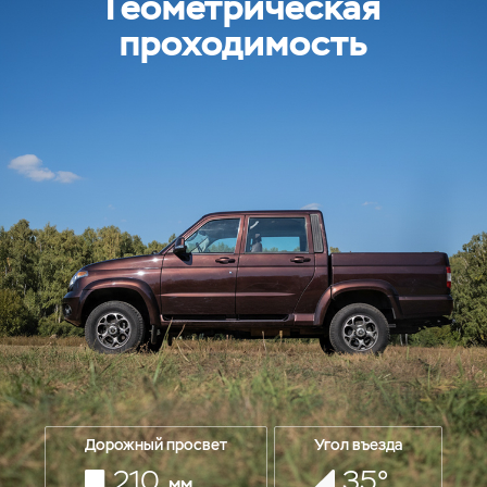
Геометрическая
проходимость
Дорожный просвет
Угол въезда
210
35°
мм