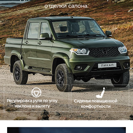
отделки салона.
Регулировка руля по углу
Сиденья повышенной
наклона и вылету
комфортности